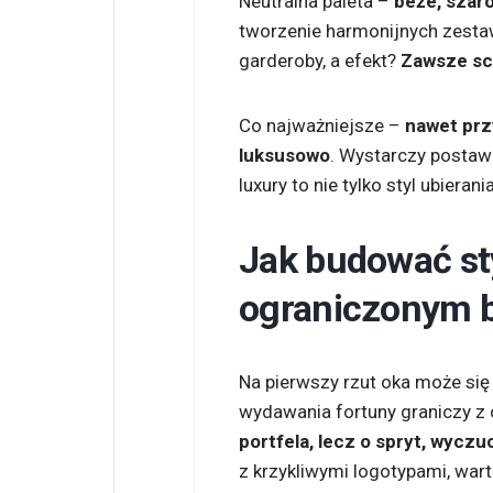
Neutralna paleta –
beże, szaro
tworzenie harmonijnych zestaw
garderoby, a efekt?
Zawsze sch
Co najważniejsze –
nawet prz
luksusowo
. Wystarczy postawi
luxury to nie tylko styl ubierani
Jak budować sty
ograniczonym 
Na pierwszy rzut oka może si
wydawania fortuny graniczy z
portfela, lecz o spryt, wyczu
z krzykliwymi logotypami, war