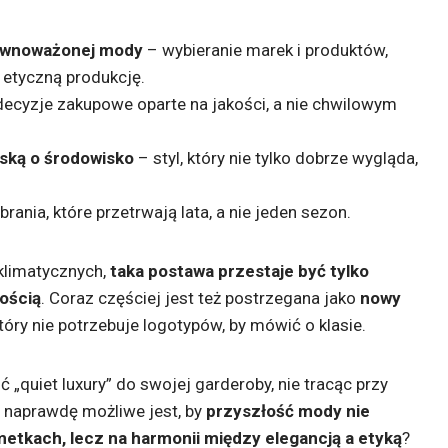
ównoważonej mody
– wybieranie marek i produktów,
 etyczną produkcję.
ecyzje zakupowe oparte na jakości, a nie chwilowym
oską o środowisko
– styl, który nie tylko dobrze wygląda,
brania, które przetrwają lata, a nie jeden sezon.
klimatycznych,
taka postawa przestaje być tylko
ością
. Coraz częściej jest też postrzegana jako
nowy
który nie potrzebuje logotypów, by mówić o klasie.
 „quiet luxury” do swojej garderoby, nie tracąc przy
 naprawdę możliwe jest, by
przyszłość mody nie
metkach, lecz na harmonii między elegancją a etyką
?