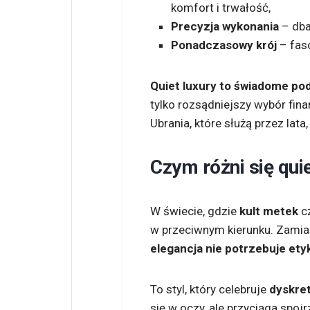
komfort i trwałość,
Precyzja wykonania
– dba
Ponadczasowy krój
– faso
Quiet luxury to świadome pod
tylko rozsądniejszy wybór fina
Ubrania, które służą przez lata,
Czym różni się qui
W świecie, gdzie
kult metek
cz
w przeciwnym kierunku. Zamia
elegancja nie potrzebuje ety
To styl, który celebruje
dyskret
się w oczy, ale przyciąga spoj