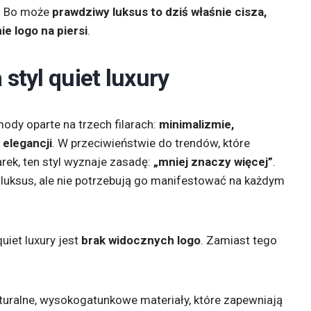
ć. Bo może
prawdziwy luksus to dziś właśnie cisza,
ie logo na piersi
.
styl quiet luxury
ody oparte na trzech filarach:
minimalizmie,
 elegancji
. W przeciwieństwie do trendów, które
rek, ten styl wyznaje zasadę:
„mniej znaczy więcej”
.
ą luksus, ale nie potrzebują go manifestować na każdym
iet luxury jest
brak widocznych logo
. Zamiast tego
turalne, wysokogatunkowe materiały, które zapewniają