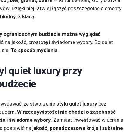
ści, biel, granat, czerń
– to fundament, który ułatwia
ów. Dzięki niej łatwiej łączyć poszczególne elementy
ludny, z klasą
.
y ograniczonym budżecie można wyglądać
ć na jakość, prostotę i świadome wybory. Bo quiet
a się.
To sposób myślenia
.
l quiet luxury przy
budżecie
ę wydawać, że stworzenie
stylu quiet luxury
bez
 cudem.
W rzeczywistości nie chodzi o zasobność
cie i świadome wybory.
Zamiast inwestować w ubrania
to postawić na
jakość, ponadczasowe kroje i subtelne