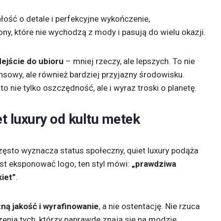
łość o detale i perfekcyjne wykończenie,
ny, które nie wychodzą z mody i pasują do wielu okazji.
ejście do ubioru
– mniej rzeczy, ale lepszych. To nie
nsowy, ale również bardziej przyjazny środowisku.
 to nie tylko oszczędność, ale i wyraz troski o planetę.
et luxury od kultu metek
ęsto wyznacza status społeczny, quiet luxury podąża
st eksponować logo, ten styl mówi:
„prawdziwa
kiet”
.
ną jakość i wyrafinowanie
, a nie ostentację. Nie rzuca
rzenia tych, którzy naprawdę znają się na modzie.