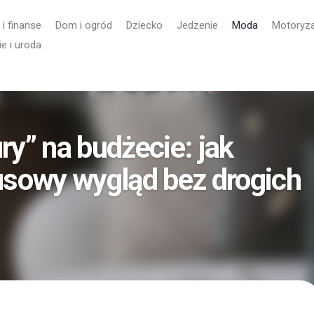
 i finanse
Dom i ogród
Dziecko
Jedzenie
Moda
Motoryza
e i uroda
ury” na budżecie: jak
usowy wygląd bez drogich