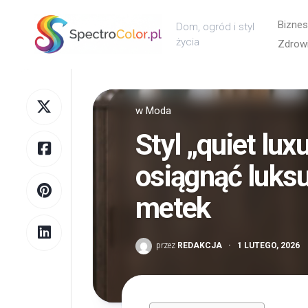
Skip
to
Biznes
Dom, ogród i styl
content
życia
Zdrowi
w
Moda
Styl „quiet lux
osiągnąć luks
metek
przez
REDAKCJA
·
1 LUTEGO, 2026