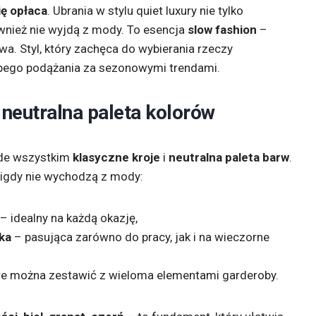
ię opłaca
. Ubrania w stylu quiet luxury nie tylko
ównież nie wyjdą z mody. To esencja
slow fashion
–
rwa. Styl, który zachęca do wybierania rzeczy
pego podążania za sezonowymi trendami.
 neutralna paleta kolorów
zede wszystkim
klasyczne kroje
i
neutralna paleta barw
.
nigdy nie wychodzą z mody:
– idealny na każdą okazję,
ka
– pasująca zarówno do pracy, jak i na wieczorne
re można zestawić z wieloma elementami garderoby.