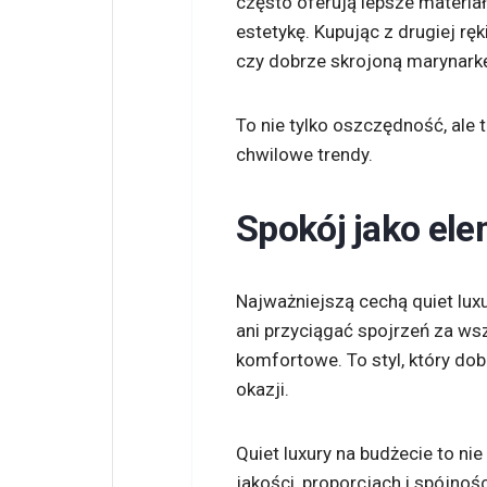
często oferują lepsze materiały
estetykę. Kupując z drugiej rę
czy dobrze skrojoną marynarkę
To nie tylko oszczędność, ale
chwilowe trendy.
Spokój jako ele
Najważniejszą cechą quiet luxu
ani przyciągać spojrzeń za ws
komfortowe. To styl, który dob
okazji.
Quiet luxury na budżecie to n
jakości, proporcjach i spójnoś