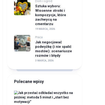
Dom i ogród
Sztuka wyboru:
Wiosenne stroiki i
kompozycje, które
zachwycą na
cmentarzu
19 MARCA, 2026
Praca
Jak negocjować
podwyżkę (i nie spalić
mostów): scenariusze
rozmów i błędy
3 MARCA, 2026
Polecane wpisy