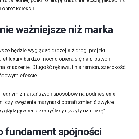
u „średniej półki” oferują znacznie lepszą jakość niż
 obrót kolekcji.
nie ważniejsze niż marka
awsze będzie wyglądać drożej niż drogi projekt
iet luxury bardzo mocno opiera się na prostych
ma znaczenie. Długość rękawa, linia ramion, szerokość
ońcowym efekcie.
ą jednym z najtańszych sposobów na podniesienie
ni czy zwężenie marynarki potrafi zmienić zwykłe
yglądający na przemyślany i „szyty na miarę”.
ko fundament spójności