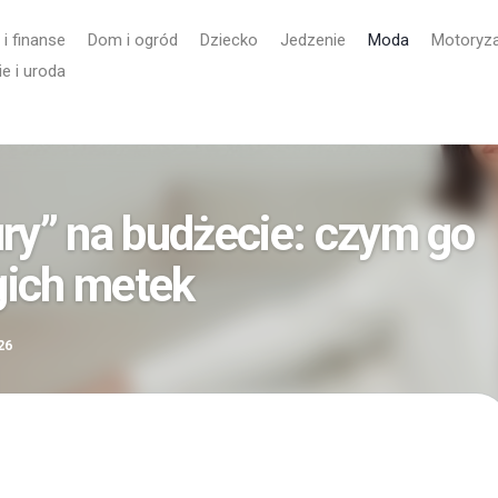
 i finanse
Dom i ogród
Dziecko
Jedzenie
Moda
Motoryza
e i uroda
xury” na budżecie: czym go
gich metek
26