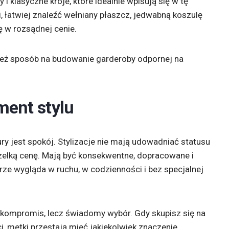
 i klasyczne kroje, które idealnie wpisują się w tę
ki, łatwiej znaleźć wełniany płaszcz, jedwabną koszulę
 w rozsądnej cenie.
 też sposób na budowanie garderoby odpornej na
ment stylu
ry jest spokój. Stylizacje nie mają udowadniać statusu
zelką cenę. Mają być konsekwentne, dopracowane i
rze wygląda w ruchu, w codzienności i bez specjalnej
ie kompromis, lecz świadomy wybór. Gdy skupisz się na
ci, metki przestają mieć jakiekolwiek znaczenie.