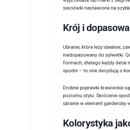
wyprzedaże lub marki z segment
sieciówki nastawione na szybki
Krój i dopasowa
Ubranie, które leży idealnie, z
niedopasowany do sylwetki. Qu
formach, dlatego każdy detal 
spodni – to one decydują o k
Drobne poprawki krawieckie s
poziomu stylu. Skrócenie spod
ubranie w element garderoby w
Kolorystyka ja