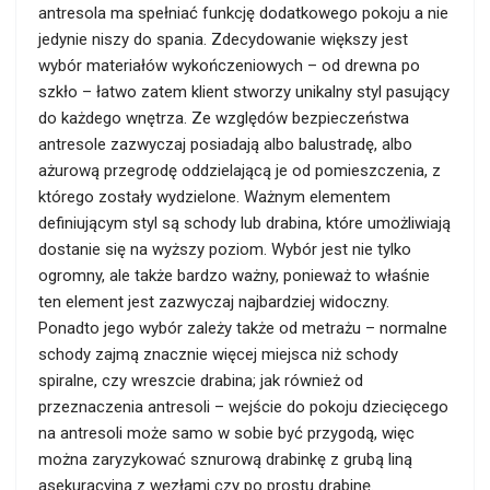
antresola ma spełniać funkcję dodatkowego pokoju a nie
jedynie niszy do spania. Zdecydowanie większy jest
wybór materiałów wykończeniowych – od drewna po
szkło – łatwo zatem klient stworzy unikalny styl pasujący
do każdego wnętrza. Ze względów bezpieczeństwa
antresole zazwyczaj posiadają albo balustradę, albo
ażurową przegrodę oddzielającą je od pomieszczenia, z
którego zostały wydzielone. Ważnym elementem
definiującym styl są schody lub drabina, które umożliwiają
dostanie się na wyższy poziom. Wybór jest nie tylko
ogromny, ale także bardzo ważny, ponieważ to właśnie
ten element jest zazwyczaj najbardziej widoczny.
Ponadto jego wybór zależy także od metrażu – normalne
schody zajmą znacznie więcej miejsca niż schody
spiralne, czy wreszcie drabina; jak również od
przeznaczenia antresoli – wejście do pokoju dziecięcego
na antresoli może samo w sobie być przygodą, więc
można zaryzykować sznurową drabinkę z grubą liną
asekuracyjną z węzłami czy po prostu drabinę.