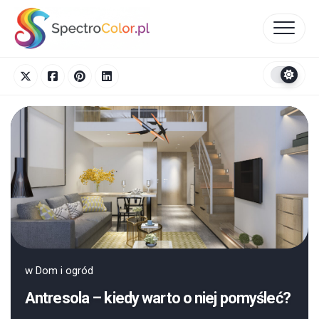
Skip
to
content
w
Dom i ogród
Antresola – kiedy warto o niej pomyśleć?